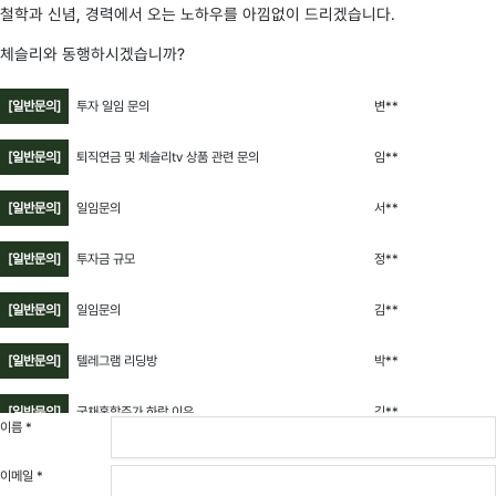
철학과 신념, 경력에서 오는 노하우를 아낌없이 드리겠습니다.
체슬리와 동행하시겠습니까?
[일반문의]
투자 일임 문의
변**
[일반문의]
퇴직연금 및 체슬리tv 상품 관련 문의
임**
[일반문의]
일임문의
서**
[일반문의]
투자금 규모
정**
[일반문의]
일임문의
김**
[일반문의]
텔레그램 리딩방
박**
[일반문의]
국채혼합주가 하락 이유
김**
이름
*
[일반문의]
연금저축 문의
정**
이메일
*