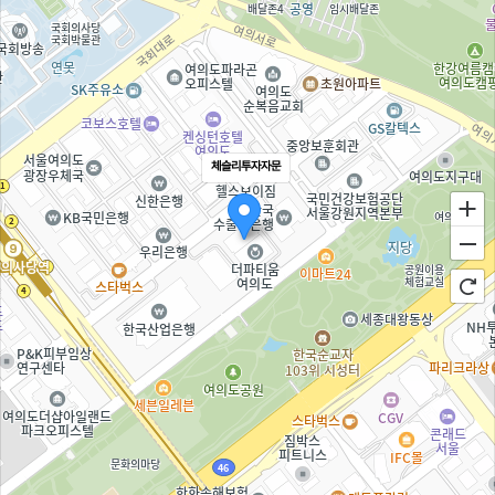
[일반문의]
일임 및 상담문의
신**
[일반문의]
미국 주식 이체
강**
체슬리투자자문