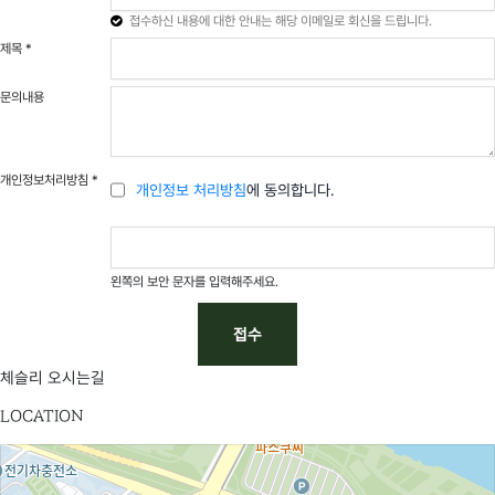
[일반문의]
투자일임 문의
최**
접수하신 내용에 대한 안내는 해당 이메일로 회신을 드립니다.
제목
*
[일반문의]
연금 자문계약 문의
김**
문의내용
[일반문의]
투자자문 관련 정보 받는 방법
박**
[일반문의]
상담일정
신**
개인정보처리방침
*
개인정보 처리방침
에 동의합니다.
[일반문의]
텔레그램 주식리딩방관련.
박**
[일반문의]
한중미 FOCUS 문의
신**
왼쪽의 보안 문자를 입력해주세요.
[일반문의]
한중미FOCUS펀드 관련 문의
정**
접수
[일반문의]
일임문의
이**
체슬리 오시는길
LOCATION
[일반문의]
연금저축 투자 등 일임 상담 받고싶습니다
최**
[일반문의]
투자 일임 관련 문의입니다
김**