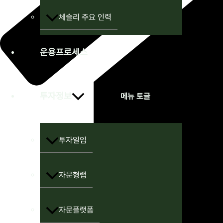
체슬리 주요 인력
운용프로세스
투자정보
메뉴 토글
투자일임
자문형랩
자문플랫폼