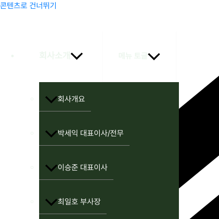
콘텐츠로 건너뛰기
회사소개
메뉴 토글
회사개요
박세익 대표이사/전무
이승준 대표이사
최일호 부사장