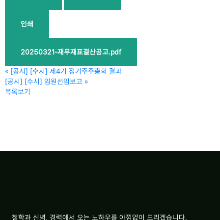
인쇄
20250321-재무재표결산공고.pdf
«
[공시] [수시] 제4기 정기주주총회 결과
[공시] [수시] 임원선임보고
»
목록보기
철학과 신념, 경력에서 오는 노하우를 아낌없이 드리겠습니다.