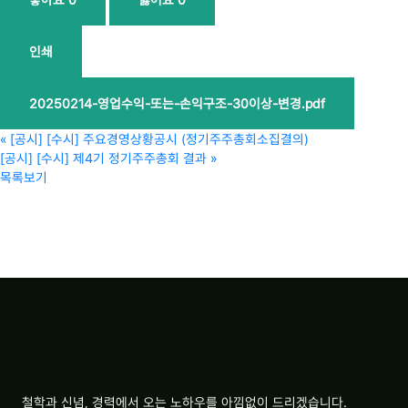
인쇄
20250214-영업수익-또는-손익구조-30이상-변경.pdf
«
[공시] [수시] 주요경영상황공시 (정기주주총회소집결의)
[공시] [수시] 제4기 정기주주총회 결과
»
목록보기
철학과 신념, 경력에서 오는 노하우를 아낌없이 드리겠습니다.