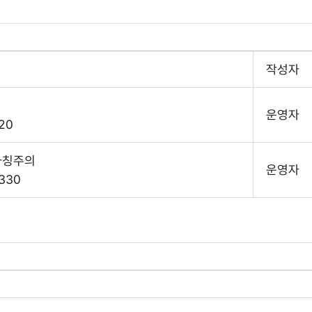
작성자
운영자
20
사칭주의
운영자
330